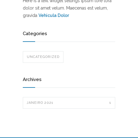
Here is a text widget settings ipsum lore tora
dolor sit amet velum. Maecenas est velum,
gravida
Vehicula Dolor
Categories
UNCATEGORIZED
Archives
JANEIRO 2021
1